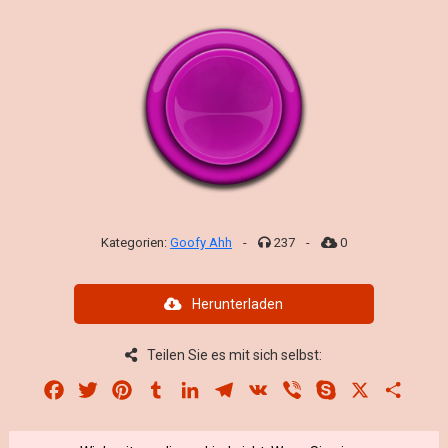
Kategorien:
Goofy Ahh
-
237
-
0
Herunterladen
Teilen Sie es mit sich selbst:
Facebook
Twitter
Pinterest
Tumblr
LinkedIn
Telegram
VK
Viber
Skype
X
Share