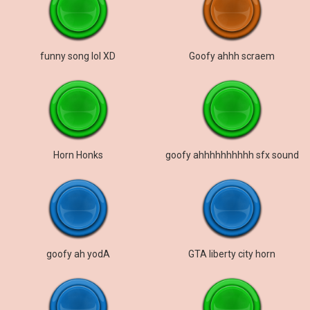
funny song lol XD
Goofy ahhh scraem
Horn Honks
goofy ahhhhhhhhhh sfx sound
goofy ah yodA
GTA liberty city horn