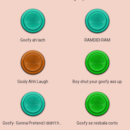
Goofy ah lach
RAMDIDI RAM
Gooly Ahh Laugh
Boy shut your goofy ass up
Goofy- Gonna Pretend I didn’t here that.
Goofy se resbala corto