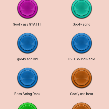
Goofy ass GYATTT
Goofy song
goofy ahh kid
OVO Sound Radio
Bass String Donk
Goofy ass beat