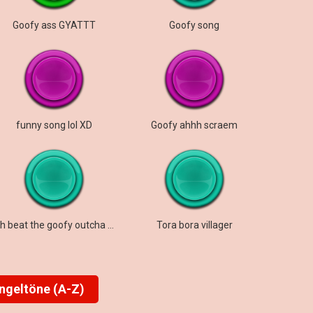
Goofy ass GYATTT
Goofy song
funny song lol XD
Goofy ahhh scraem
nah beat the goofy outcha ahh
Tora bora villager
ingeltöne (A-Z)