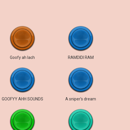
Goofy ah lach
RAMDIDI RAM
GOOFYY AHH SOUNDS
A sniper’s dream