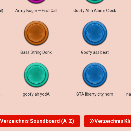
l)
Army Bugle — First Call
Goofy Ahh Alarm Clock
Bass String Donk
Goofy ass beat
fy ahhhhhhhhhh sfx sound
goofy ah yodA
GTA liberty city horn
Verzeichnis Soundboard (A-Z)
Verzeichnis Kl