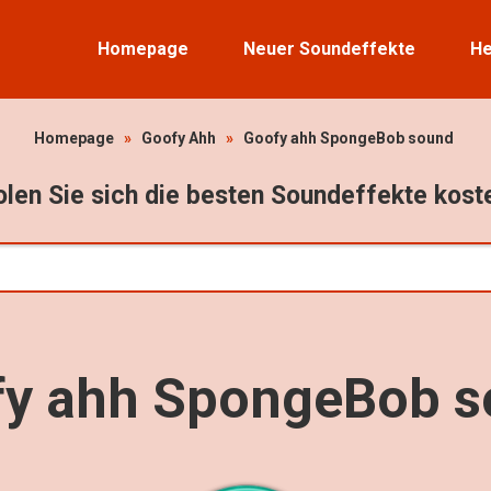
Homepage
Neuer Soundeffekte
He
Homepage
»
Goofy Ahh
»
Goofy ahh SpongeBob sound
len Sie sich die besten Soundeffekte kost
y ahh SpongeBob 