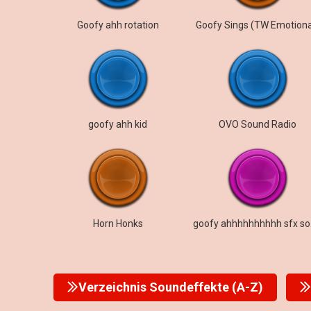
Goofy ahh rotation
Goofy Sings (TW Emotiona
goofy ahh kid
OVO Sound Radio
Horn Honks
goo
Verzeichnis Soundeffekte (A-Z)