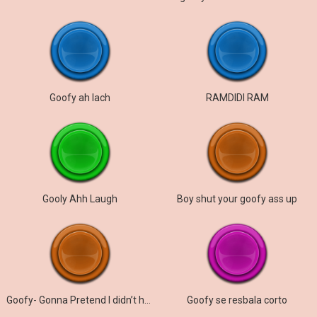
Goofy ah lach
RAMDIDI RAM
Gooly Ahh Laugh
Boy shut your goofy ass up
Goofy- Gonna Pretend I didn’t here that.
Goofy se resbala corto