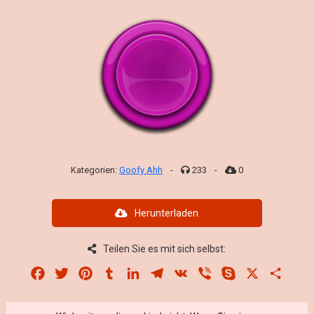
Kategorien:
Goofy Ahh
-
233
-
0
Herunterladen
Teilen Sie es mit sich selbst:
Facebook
Twitter
Pinterest
Tumblr
LinkedIn
Telegram
VK
Viber
Skype
X
Share