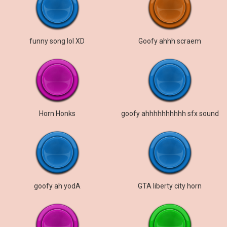
funny song lol XD
Goofy ahhh scraem
Horn Honks
goofy ahhhhhhhhhh sfx sound
goofy ah yodA
GTA liberty city horn