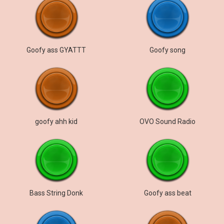
Goofy ass GYATTT
Goofy song
goofy ahh kid
OVO Sound Radio
Bass String Donk
Goofy ass beat