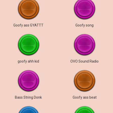
Goofy ass GYATTT
Goofy song
goofy ahh kid
OVO Sound Radio
Bass String Donk
Goofy ass beat