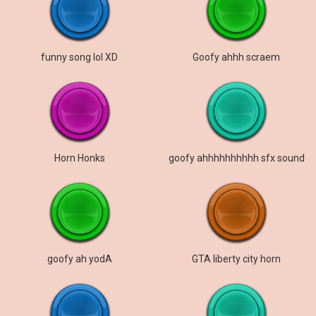
funny song lol XD
Goofy ahhh scraem
Horn Honks
goofy ahhhhhhhhhh sfx sound
goofy ah yodA
GTA liberty city horn