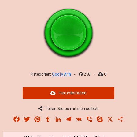
Kategorien:
Goofy Ahh
-
258
-
0
Herunterladen
Teilen Sie es mit sich selbst:
Facebook
Twitter
Pinterest
Tumblr
LinkedIn
Telegram
VK
Viber
Skype
X
Share