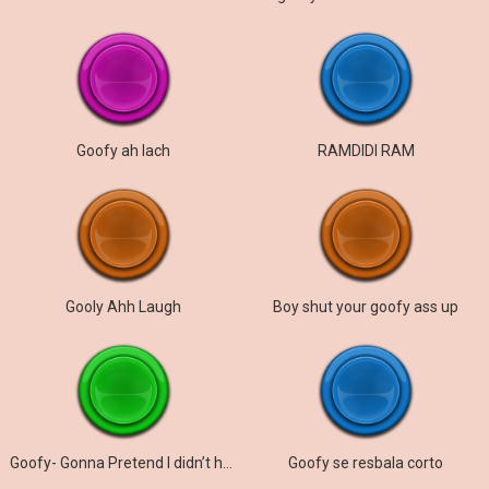
Goofy ah lach
RAMDIDI RAM
Gooly Ahh Laugh
Boy shut your goofy ass up
Goofy- Gonna Pretend I didn’t here that.
Goofy se resbala corto