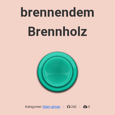
brennendem
Brennholz
Kategorien:
Beim atmen
-
262
-
0