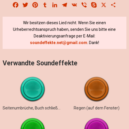
Facebook
Twitter
Pinterest
Tumblr
LinkedIn
Telegram
VK
Viber
Skype
X
Share
Wir besitzen dieses Lied nicht. Wenn Sie einen
Urheberrechtsanspruch haben, senden Sie uns bitte eine
Deaktivierungsanfrage per E-Mail:
soundeffekte.net@gmail.com
. Dank!
Verwandte Soundeffekte
Seitenumbrüche, Buch schließen
Regen (auf dem Fenster)