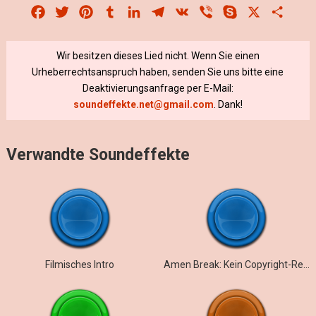
Facebook
Twitter
Pinterest
Tumblr
LinkedIn
Telegram
VK
Viber
Skype
X
Share
Wir besitzen dieses Lied nicht. Wenn Sie einen
Urheberrechtsanspruch haben, senden Sie uns bitte eine
Deaktivierungsanfrage per E-Mail:
soundeffekte.net@gmail.com
. Dank!
Verwandte Soundeffekte
Filmisches Intro
Amen Break: Kein Copyright-Remake (120 BPM)