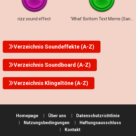
rizz sound effect
‘What’ Bottom Text Meme (Sanctuary Guardian) – S
Verzeichnis Soundeffekte (A-Z)
Verzeichnis Soundboard (A-Z)
Verzeichnis Klingeltöne (A-Z)
Homepage
Über uns
Datenschutzrichtlinie
Nutzungsbedingungen
Haftungsausschluss
Kontakt