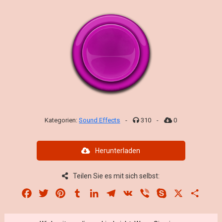
Kategorien:
Sound Effects
-
310
-
0
Herunterladen
Teilen Sie es mit sich selbst:
Facebook
Twitter
Pinterest
Tumblr
LinkedIn
Telegram
VK
Viber
Skype
X
Share