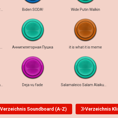
im bout to end this man caree
Biden SODA!
Wide Putin Walkin
AAAAAAAAAAAAAAAAAAAA é lutador
Аннигиляторная Пушка
it is what it is meme
mission failed, we get em next time
Deja vu fade
Salamaleico Salam Alaikum Meme
Verzeichnis Soundboard (A-Z)
Verzeichnis Kl