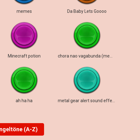
memes
Da Baby Lets Goooo
Minecraft potion
chora nao vagabunda (meme)
ah ha ha
metal gear alert sound effect
ingeltöne (A-Z)