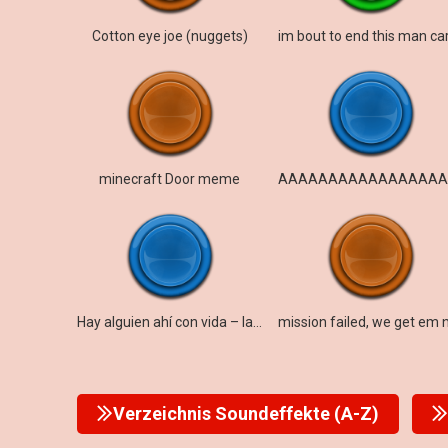
Cotton eye joe (nuggets)
minecraft Door meme
Hay alguien ahí con vida – larga
Verzeichnis Soundeffekte (A-Z)