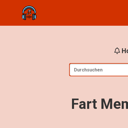
Ho
Fart Mem