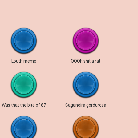
Louth meme
OOOh shit a rat
Was that the bite of 87
Caganeira gordurosa