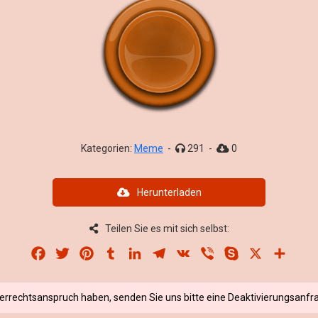
Kategorien:
Meme
-
291
-
0
Herunterladen
Teilen Sie es mit sich selbst:
Facebook
Twitter
Pinterest
Tumblr
LinkedIn
Telegram
VK
Viber
Skype
X
Share
berrechtsanspruch haben, senden Sie uns bitte eine Deaktivierungsanfra