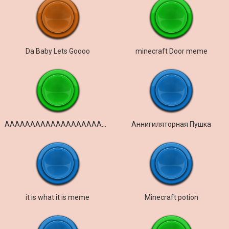
Da Baby Lets Goooo
minecraft Door meme
AAAAAAAAAAAAAAAAAAAA é lutador
Аннигиляторная Пушка
it is what it is meme
Minecraft potion