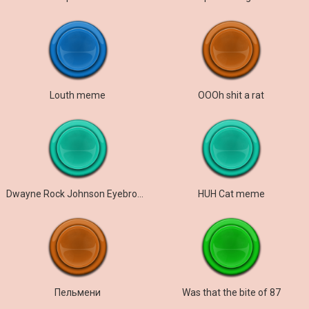
Louth meme
OOOh shit a rat
Dwayne Rock Johnson Eyebrow raise meme
HUH Cat meme
Пельмени
Was that the bite of 87