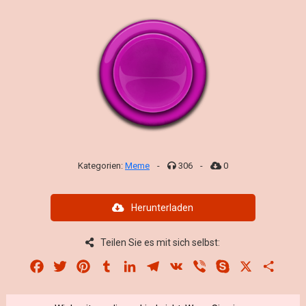
Kategorien:
Meme
-
306
-
0
Herunterladen
Teilen Sie es mit sich selbst:
Facebook
Twitter
Pinterest
Tumblr
LinkedIn
Telegram
VK
Viber
Skype
X
Share