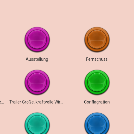
Ausstellung
Fernschuss
FX – Geräusche eines entfernten Kriegsgebiets unter extremem Bombardement
Trailer Große, kraftvolle Wirkung
Conflagration