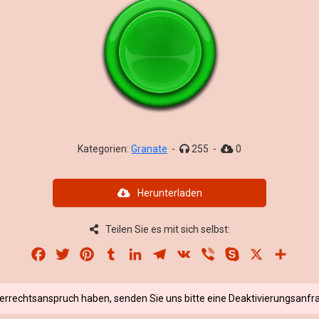
Kategorien:
Granate
-
255
-
0
Herunterladen
Teilen Sie es mit sich selbst:
Facebook
Twitter
Pinterest
Tumblr
LinkedIn
Telegram
VK
Viber
Skype
X
Share
berrechtsanspruch haben, senden Sie uns bitte eine Deaktivierungsanfra