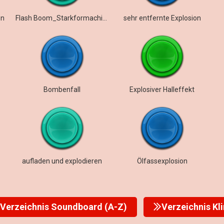
on
Flash Boom_Starkformachines
sehr entfernte Explosion
Bombenfall
Explosiver Halleffekt
aufladen und explodieren
Ölfassexplosion
Verzeichnis Soundboard (A-Z)
Verzeichnis Kl