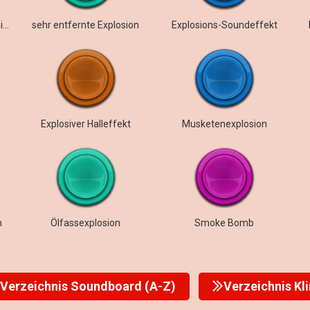
Flash Boom_Starkformachines
sehr entfernte Explosion
Explosions-Soundeffekt
Explosiver Halleffekt
Musketenexplosion
n
Ölfassexplosion
Smoke Bomb
Verzeichnis Soundboard (A-Z)
Verzeichnis Kl