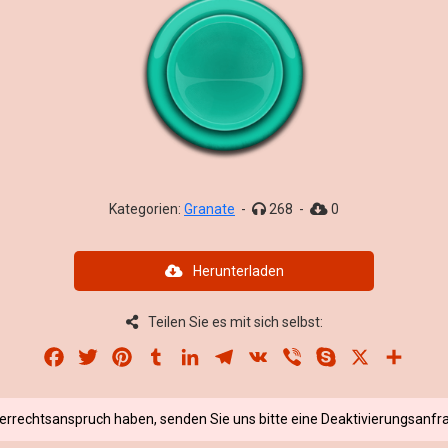
Kategorien:
Granate
-
268
-
0
Herunterladen
Teilen Sie es mit sich selbst:
Facebook
Twitter
Pinterest
Tumblr
LinkedIn
Telegram
VK
Viber
Skype
X
Share
berrechtsanspruch haben, senden Sie uns bitte eine Deaktivierungsanfra