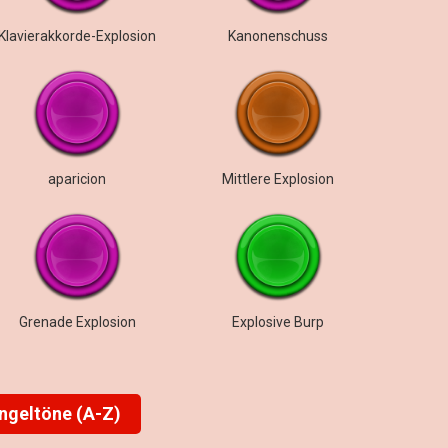
Klavierakkorde-Explosion
Kanonenschuss
aparicion
Mittlere Explosion
Grenade Explosion
Explosive Burp
ingeltöne (A-Z)