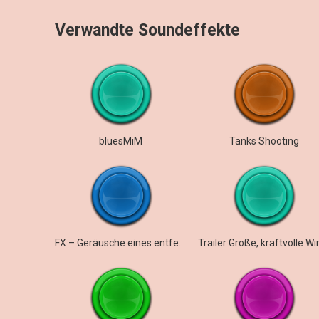
Verwandte Soundeffekte
bluesMiM
Tanks Shooting
FX – Geräusche eines entfernten Kriegsgebiets unter extremem Bombardement