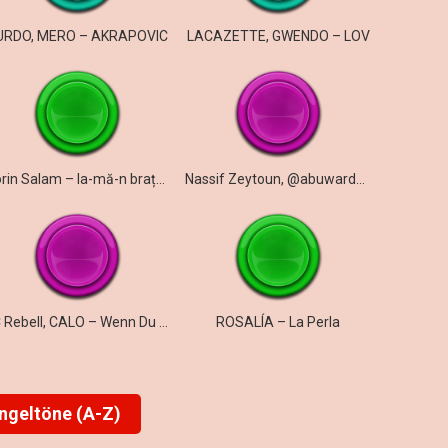
URDO, MERO – AKRAPOVIC
LACAZETTE, GWENDO – LOV
Florin Salam – Ia-mă-n brațe viața mea
Nassif Zeytoun, @abuwardmusic – Kazdoura
KC Rebell, CALO – Wenn Du lachst
ROSALÍA – La Perla
ingeltöne (A-Z)