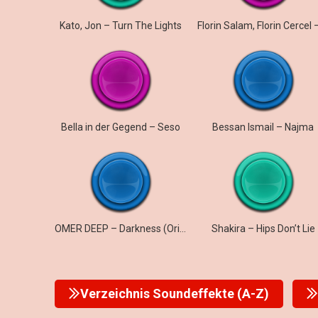
Kato, Jon – Turn The Lights
Bella in der Gegend – Seso
Bessan Ismail – Najma
OMER DEEP – Darkness (Original Mix)
Shakira – Hips Don’t Lie
Verzeichnis Soundeffekte (A-Z)