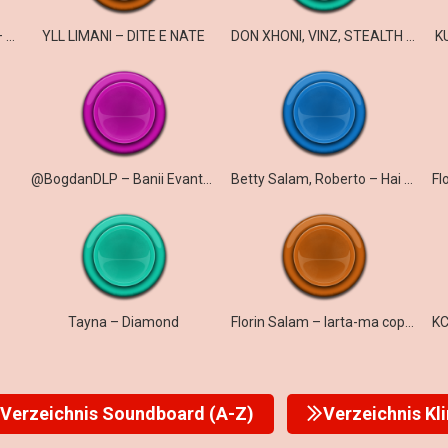
Florin Salam, Florin Cercel – BOMBA
YLL LIMANI – DITE E NATE
DON XHONI, VINZ, STEALTH – GHETTO
K
@BogdanDLP – Banii Evantai (Live)
Betty Salam, Roberto – Hai sa vada lumea
Tayna – Diamond
Florin Salam – Iarta-ma copilarie
Verzeichnis Soundboard (A-Z)
Verzeichnis Kl