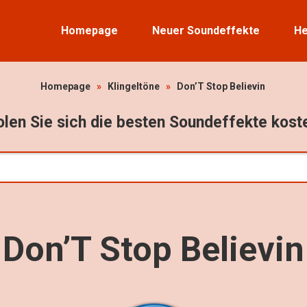
Homepage
Neuer Soundeffekte
He
Homepage
»
Klingeltöne
»
Don’T Stop Believin
len Sie sich die besten Soundeffekte kost
Don’T Stop Believin