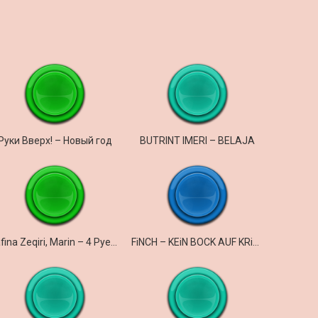
Руки Вверх! – Новый год
BUTRINT IMERI – BELAJA
Dafina Zeqiri, Marin – 4 Pyetje
FiNCH – KEiN BOCK AUF KRiEG