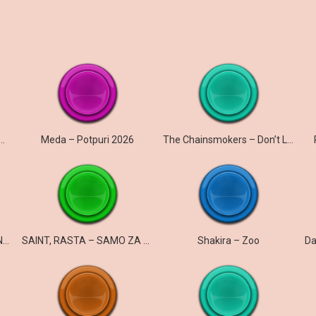
urn The Lights (TRANCE COVER)
Meda – Potpuri 2026
The Chainsmokers – Don’t Let Me Down
MUCCO – LÄUFER DER KEIN ENGLISH SPRICHT
SAINT, RASTA – SAMO ZA TEBE
Shakira – Zoo