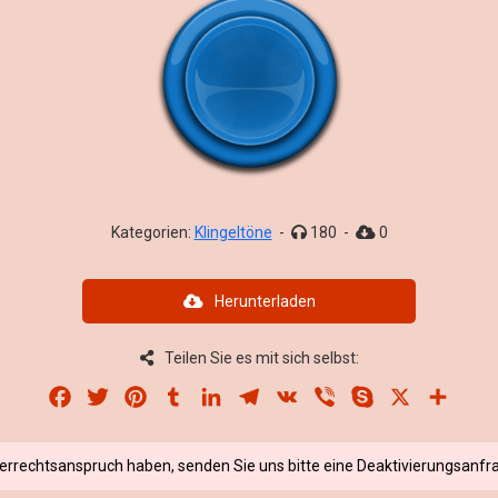
Kategorien:
Klingeltöne
-
180
-
0
Herunterladen
Teilen Sie es mit sich selbst:
Facebook
Twitter
Pinterest
Tumblr
LinkedIn
Telegram
VK
Viber
Skype
X
Share
berrechtsanspruch haben, senden Sie uns bitte eine Deaktivierungsanfra