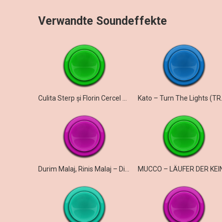
Verwandte Soundeffekte
Culita Sterp și Florin Cercel – La mulți ani și prieteni și dușmani
Kato – T
Durim Malaj, Rinis Malaj – Diaspora