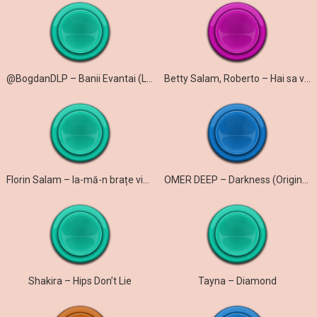
@BogdanDLP – Banii Evantai (Live)
Betty Salam, Roberto – Hai sa vada lumea
Florin Salam – Ia-mă-n brațe viața mea
OMER DEEP – Darkness (Original Mix)
Shakira – Hips Don’t Lie
Tayna – Diamond