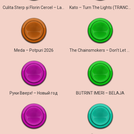
Culita Sterp și Florin Cercel – La mulți ani și prieteni și dușmani
Kato – Turn The Lights (TRANCE COVER)
Meda – Potpuri 2026
The Chainsmokers – Don’t Let Me Down
Руки Вверх! – Новый год
BUTRINT IMERI – BELAJA