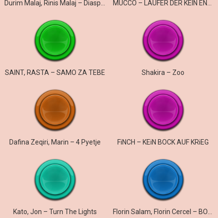
Durim Malaj, Rinis Malaj – Diaspora
MUCCO – LÄUFER DER KEIN ENGLISH SPRICHT
SAINT, RASTA – SAMO ZA TEBE
Shakira – Zoo
Dafina Zeqiri, Marin – 4 Pyetje
FiNCH – KEiN BOCK AUF KRiEG
Kato, Jon – Turn The Lights
Florin Salam, Florin Cercel – BOMBA