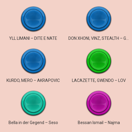
YLL LIMANI – DITE E NATE
DON XHONI, VINZ, STEALTH – GHETTO
KURDO, MERO – AKRAPOVIC
LACAZETTE, GWENDO – LOV
Bella in der Gegend – Seso
Bessan Ismail – Najma