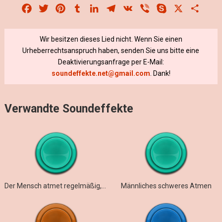
Facebook
Twitter
Pinterest
Tumblr
LinkedIn
Telegram
VK
Viber
Skype
X
Share
Wir besitzen dieses Lied nicht. Wenn Sie einen
Urheberrechtsanspruch haben, senden Sie uns bitte eine
Deaktivierungsanfrage per E-Mail:
soundeffekte.net@gmail.com
. Dank!
Verwandte Soundeffekte
Der Mensch atmet regelmäßig, dann schneller
Männliches schweres Atmen