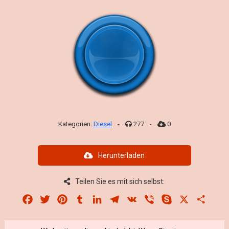
Kategorien:
Diesel
-
277
-
0
Herunterladen
Teilen Sie es mit sich selbst:
Facebook
Twitter
Pinterest
Tumblr
LinkedIn
Telegram
VK
Viber
Skype
X
Share