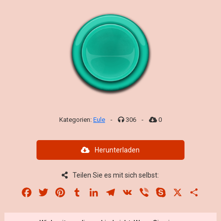
Kategorien:
Eule
-
306
-
0
Herunterladen
Teilen Sie es mit sich selbst:
Facebook
Twitter
Pinterest
Tumblr
LinkedIn
Telegram
VK
Viber
Skype
X
Share