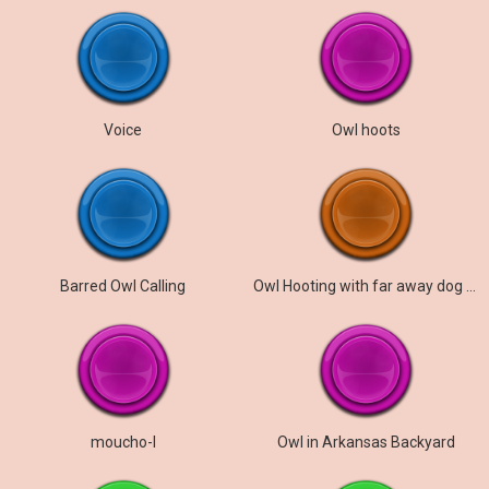
Voice
Owl hoots
Barred Owl Calling
Owl Hooting with far away dog barking
moucho-I
Owl in Arkansas Backyard