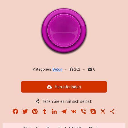
Kategorien:
Beton
-
262
-
0
Herunterladen
Teilen Sie es mit sich selbst:
Facebook
Twitter
Pinterest
Tumblr
LinkedIn
Telegram
VK
Viber
Skype
X
Share