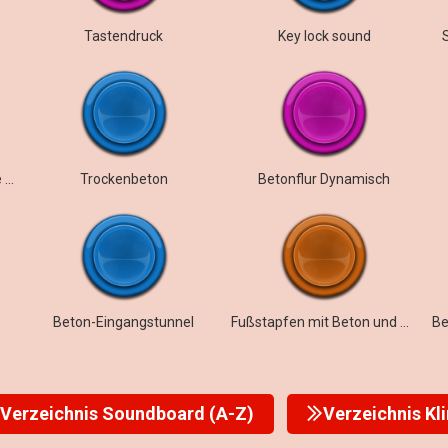
Tastendruck
Key lock sound
in ein verlassenes Gebäude gehen
Trockenbeton
Betonflur Dynamisch
Beton-Eingangstunnel
Fußstapfen mit Beton und Kies
Verzeichnis Soundboard (A-Z)
Verzeichnis Kl