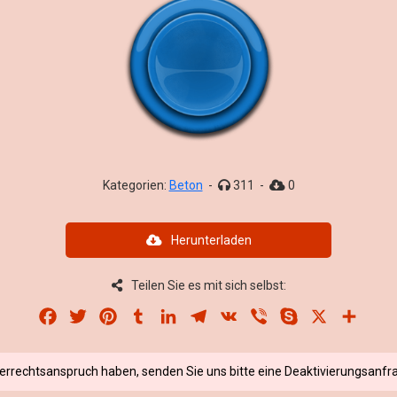
Kategorien:
Beton
-
311
-
0
Herunterladen
Teilen Sie es mit sich selbst:
Facebook
Twitter
Pinterest
Tumblr
LinkedIn
Telegram
VK
Viber
Skype
X
Share
berrechtsanspruch haben, senden Sie uns bitte eine Deaktivierungsanfra