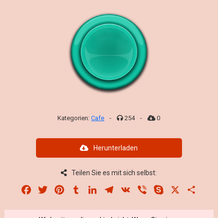
Kategorien:
Cafe
-
254
-
0
Herunterladen
Teilen Sie es mit sich selbst:
Facebook
Twitter
Pinterest
Tumblr
LinkedIn
Telegram
VK
Viber
Skype
X
Share