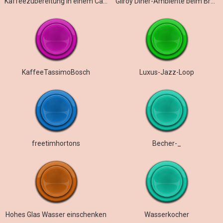
Kaffeezubereitung in einem Café in Siem Reap, Kambodscha
Gilroy Diner-Ambiente beim Brunch
KaffeeTassimoBosch
Luxus-Jazz-Loop
freetimhortons
Becher-_
Hohes Glas Wasser einschenken
Wasserkocher