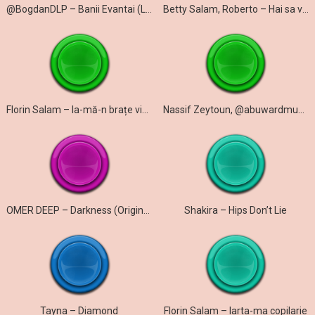
@BogdanDLP – Banii Evantai (Live)
Betty Salam, Roberto – Hai sa vada lumea
Florin Salam – Ia-mă-n brațe viața mea
Nassif Zeytoun, @abuwardmusic – Kazdoura
OMER DEEP – Darkness (Original Mix)
Shakira – Hips Don’t Lie
Tayna – Diamond
Florin Salam – Iarta-ma copilarie