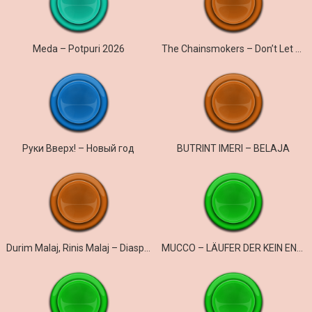
Meda – Potpuri 2026
The Chainsmokers – Don’t Let Me Down
Руки Вверх! – Новый год
BUTRINT IMERI – BELAJA
Durim Malaj, Rinis Malaj – Diaspora
MUCCO – LÄUFER DER KEIN ENGLISH SPRICHT