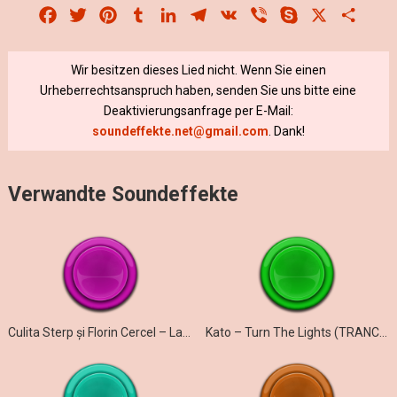
Facebook
Twitter
Pinterest
Tumblr
LinkedIn
Telegram
VK
Viber
Skype
X
Share
Wir besitzen dieses Lied nicht. Wenn Sie einen
Urheberrechtsanspruch haben, senden Sie uns bitte eine
Deaktivierungsanfrage per E-Mail:
soundeffekte.net@gmail.com
. Dank!
Verwandte Soundeffekte
Culita Sterp și Florin Cercel – La mulți ani și prieteni și dușmani
Kato – Turn The Lights (TRANCE COVER)