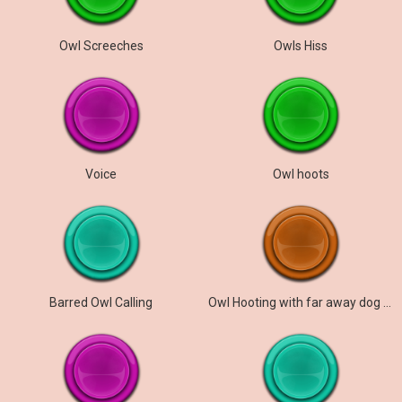
Owl Screeches
Owls Hiss
Voice
Owl hoots
Barred Owl Calling
Owl Hooting with far away dog barking