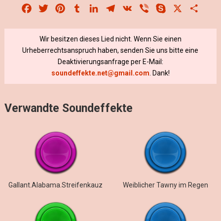
Facebook
Twitter
Pinterest
Tumblr
LinkedIn
Telegram
VK
Viber
Skype
X
Share
Wir besitzen dieses Lied nicht. Wenn Sie einen
Urheberrechtsanspruch haben, senden Sie uns bitte eine
Deaktivierungsanfrage per E-Mail:
soundeffekte.net@gmail.com
. Dank!
Verwandte Soundeffekte
Gallant.Alabama.Streifenkauz
Weiblicher Tawny im Regen