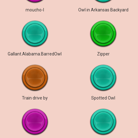
moucho-I
Owl in Arkansas Backyard
Gallant.Alabama.BarredOwl
Zipper
Train drive by
Spotted Owl