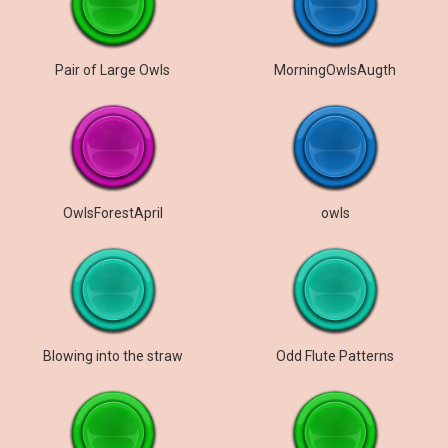
Pair of Large Owls
MorningOwlsAugth
OwlsForestApril
owls
Blowing into the straw
Odd Flute Patterns