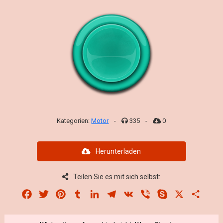
Kategorien:
Motor
-
335
-
0
Herunterladen
Teilen Sie es mit sich selbst:
Facebook
Twitter
Pinterest
Tumblr
LinkedIn
Telegram
VK
Viber
Skype
X
Share