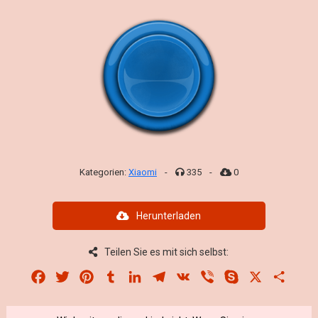
Kategorien:
Xiaomi
-
335
-
0
Herunterladen
Teilen Sie es mit sich selbst:
Facebook
Twitter
Pinterest
Tumblr
LinkedIn
Telegram
VK
Viber
Skype
X
Share