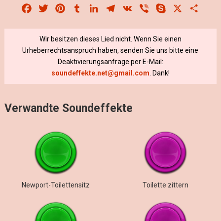
Facebook
Twitter
Pinterest
Tumblr
LinkedIn
Telegram
VK
Viber
Skype
X
Share
Wir besitzen dieses Lied nicht. Wenn Sie einen
Urheberrechtsanspruch haben, senden Sie uns bitte eine
Deaktivierungsanfrage per E-Mail:
soundeffekte.net@gmail.com
. Dank!
Verwandte Soundeffekte
Newport-Toilettensitz
Toilette zittern