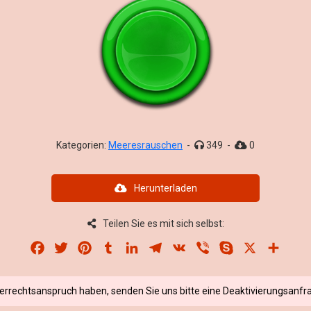
Kategorien:
Meeresrauschen
-
349
-
0
Herunterladen
Teilen Sie es mit sich selbst:
Facebook
Twitter
Pinterest
Tumblr
LinkedIn
Telegram
VK
Viber
Skype
X
Share
berrechtsanspruch haben, senden Sie uns bitte eine Deaktivierungsanfra