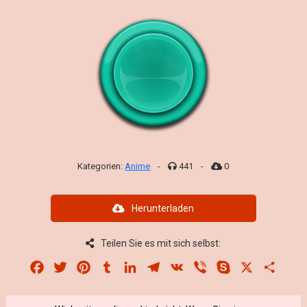
Kategorien:
Anime
-
441
-
0
Herunterladen
Teilen Sie es mit sich selbst:
Facebook
Twitter
Pinterest
Tumblr
LinkedIn
Telegram
VK
Viber
Skype
X
Share