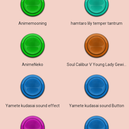
Animemooning
hamtaro lily temper tantrum
AnimeNeko
Soul Calibur V Young Lady Gewinn 3
Yamete kudasai sound effect
Yamete kudasai sound Button