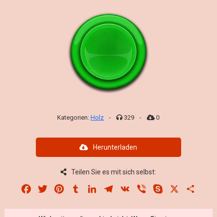
Kategorien:
Holz
-
329
-
0
Herunterladen
Teilen Sie es mit sich selbst:
Facebook
Twitter
Pinterest
Tumblr
LinkedIn
Telegram
VK
Viber
Skype
X
Share