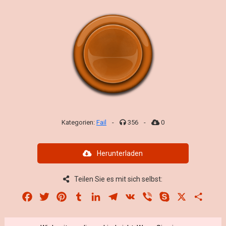
Kategorien:
Fail
-
356
-
0
Herunterladen
Teilen Sie es mit sich selbst:
Facebook
Twitter
Pinterest
Tumblr
LinkedIn
Telegram
VK
Viber
Skype
X
Share