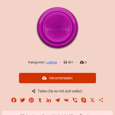
Kategorien:
Lustige
-
461
-
0
Herunterladen
Teilen Sie es mit sich selbst:
Facebook
Twitter
Pinterest
Tumblr
LinkedIn
Telegram
VK
Viber
Skype
X
Share