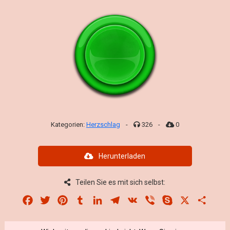
Kategorien:
Herzschlag
-
326
-
0
Herunterladen
Teilen Sie es mit sich selbst:
Facebook
Twitter
Pinterest
Tumblr
LinkedIn
Telegram
VK
Viber
Skype
X
Share