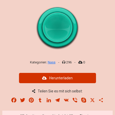
Kategorien:
Nass
-
296
-
0
Herunterladen
Teilen Sie es mit sich selbst:
Facebook
Twitter
Pinterest
Tumblr
LinkedIn
Telegram
VK
Viber
Skype
X
Share