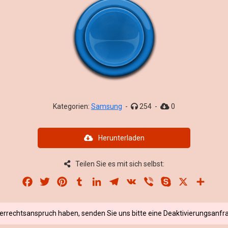
Kategorien:
Samsung
-
254
-
0
Herunterladen
Teilen Sie es mit sich selbst:
Facebook
Twitter
Pinterest
Tumblr
LinkedIn
Telegram
VK
Viber
Skype
X
Share
berrechtsanspruch haben, senden Sie uns bitte eine Deaktivierungsanfra