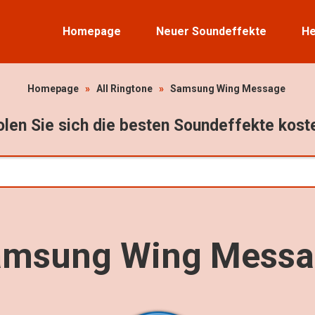
Homepage
Neuer Soundeffekte
He
Homepage
»
All Ringtone
»
Samsung Wing Message
len Sie sich die besten Soundeffekte kost
amsung Wing Messa