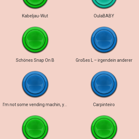
Kabeljau-Wut
OulaBABY
Schönes Snap On B
Großes L – irgendein anderer
I’m not some vending machin, ya’know…
Carpinteiro