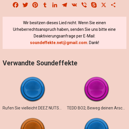
Facebook
Twitter
Pinterest
Tumblr
LinkedIn
Telegram
VK
Viber
Skype
X
Share
Wir besitzen dieses Lied nicht. Wenn Sie einen
Urheberrechtsanspruch haben, senden Sie uns bitte eine
Deaktivierungsanfrage per E-Mail:
soundeffekte.net@gmail.com
. Dank!
Verwandte Soundeffekte
Rufen Sie vielleicht DEEZ NUTS an
TEDD BO2; Beweg deinen Arsch von meinem Bus!