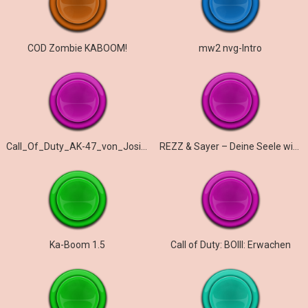
COD Zombie KABOOM!
mw2 nvg-Intro
Call_Of_Duty_AK-47_von_Josiel_Jefferson
REZZ & Sayer – Deine Seele wird niemals freigelassen
Ka-Boom 1.5
Call of Duty: BOIII: Erwachen