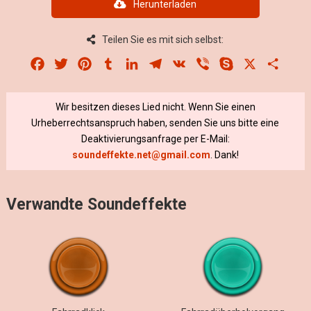
Herunterladen
Teilen Sie es mit sich selbst:
Facebook
Twitter
Pinterest
Tumblr
LinkedIn
Telegram
VK
Viber
Skype
X
Share
Wir besitzen dieses Lied nicht. Wenn Sie einen
Urheberrechtsanspruch haben, senden Sie uns bitte eine
Deaktivierungsanfrage per E-Mail:
soundeffekte.net@gmail.com
. Dank!
Verwandte Soundeffekte