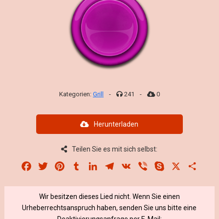
Kategorien:
Grill
-
241
-
0
Herunterladen
Teilen Sie es mit sich selbst:
Facebook
Twitter
Pinterest
Tumblr
LinkedIn
Telegram
VK
Viber
Skype
X
Share
Wir besitzen dieses Lied nicht. Wenn Sie einen
Urheberrechtsanspruch haben, senden Sie uns bitte eine