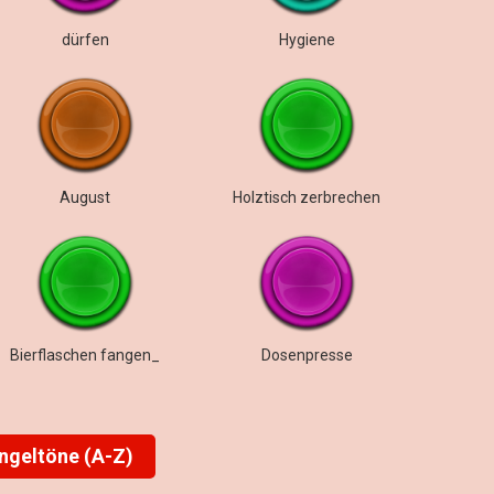
dürfen
Hygiene
August
Holztisch zerbrechen
Bierflaschen fangen_
Dosenpresse
ingeltöne (A-Z)