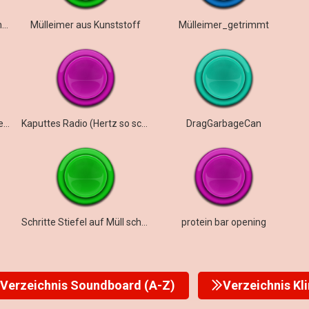
Müllwagen-Tonnenabholung, leere Fahrt
Mülleimer aus Kunststoff
Mülleimer_getrimmt
Stereo Foley Wasserflasche Swish
Kaputtes Radio (Hertz so schlecht)
DragGarbageCan
Schritte Stiefel auf Müll schnell
protein bar opening
Verzeichnis Soundboard (A-Z)
Verzeichnis Kl