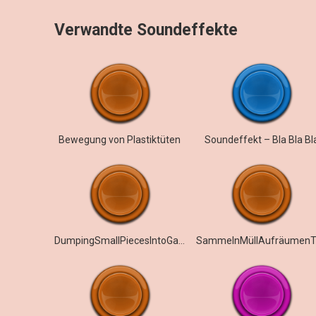
Verwandte Soundeffekte
Bewegung von Plastiktüten
Soundeffekt – Bla Bla Bl
DumpingSmallPiecesIntoGarbageBag