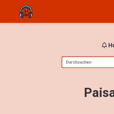
Ho
Pais