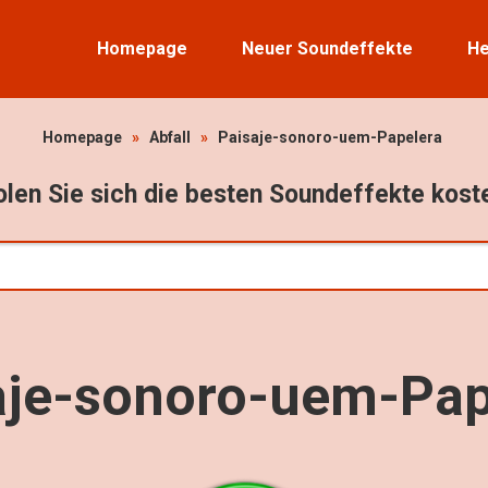
Homepage
Neuer Soundeffekte
He
Homepage
»
Abfall
»
Paisaje-sonoro-uem-Papelera
len Sie sich die besten Soundeffekte kost
aje-sonoro-uem-Pap