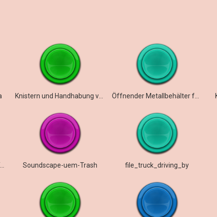
a
Knistern und Handhabung von Plastikflaschen
Öffnender Metallbehälter für Müll
SammelnMüllAufräumenTabelle
Soundscape-uem-Trash
file_truck_driving_by