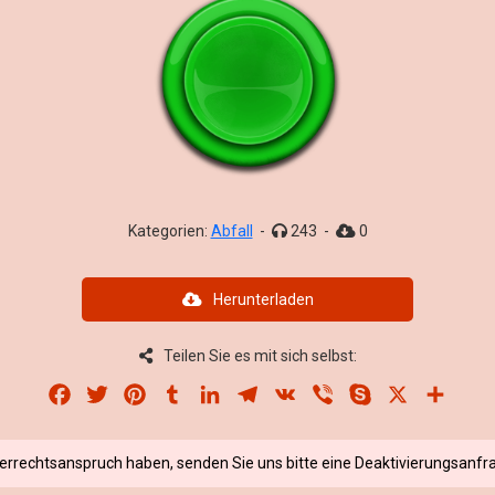
Kategorien:
Abfall
-
243
-
0
Herunterladen
Teilen Sie es mit sich selbst:
Facebook
Twitter
Pinterest
Tumblr
LinkedIn
Telegram
VK
Viber
Skype
X
Share
berrechtsanspruch haben, senden Sie uns bitte eine Deaktivierungsanfra