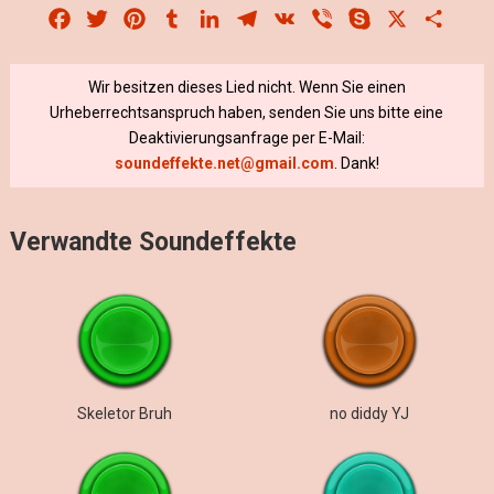
Facebook
Twitter
Pinterest
Tumblr
LinkedIn
Telegram
VK
Viber
Skype
X
Share
Wir besitzen dieses Lied nicht. Wenn Sie einen
Urheberrechtsanspruch haben, senden Sie uns bitte eine
Deaktivierungsanfrage per E-Mail:
soundeffekte.net@gmail.com
. Dank!
Verwandte Soundeffekte
Skeletor Bruh
no diddy YJ