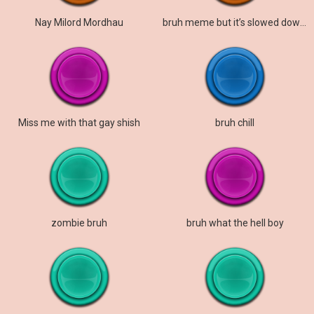
Nay Milord Mordhau
bruh meme but it’s slowed down 2x
Miss me with that gay shish
bruh chill
zombie bruh
bruh what the hell boy