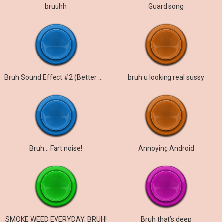
bruuhh
Guard song
Bruh Sound Effect #2 (Better Audio Rip)
bruh u looking real sussy
Bruh… Fart noise!
Annoying Android
SMOKE WEED EVERYDAY, BRUH!
Bruh that’s deep