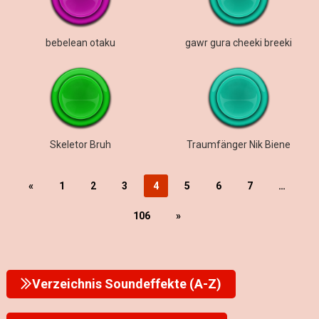
bebelean otaku
gawr gura cheeki breeki
Skeletor Bruh
Traumfänger Nik Biene
«
1
2
3
4
5
6
7
…
106
»
Verzeichnis Soundeffekte (A-Z)