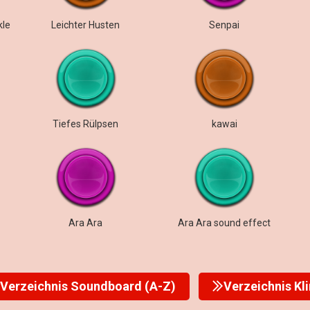
kle
Leichter Husten
Senpai
Tiefes Rülpsen
kawai
Ara Ara
Ara Ara sound effect
Verzeichnis Soundboard (A-Z)
Verzeichnis Kl