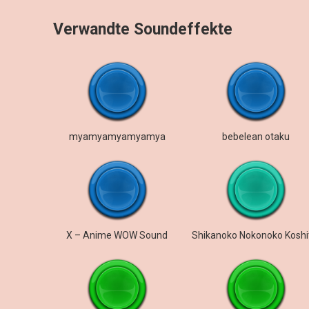
Verwandte Soundeffekte
myamyamyamyamya
bebelean otaku
X – Anime WOW Sound