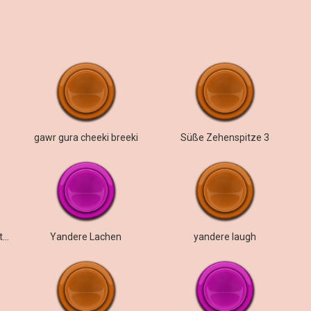
gawr gura cheeki breeki
Süße Zehenspitze 3
Shikanoko Nokonoko Koshitantan
Yandere Lachen
yandere laugh