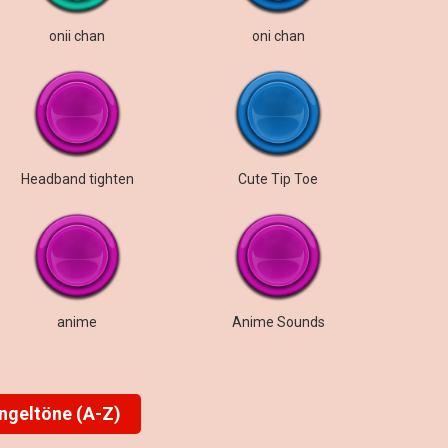
onii chan
oni chan
Headband tighten
Cute Tip Toe
anime
Anime Sounds
ingeltöne (A-Z)