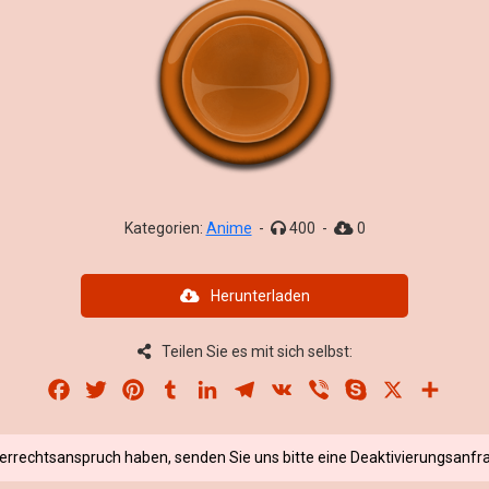
Kategorien:
Anime
-
400
-
0
Herunterladen
Teilen Sie es mit sich selbst:
Facebook
Twitter
Pinterest
Tumblr
LinkedIn
Telegram
VK
Viber
Skype
X
Share
berrechtsanspruch haben, senden Sie uns bitte eine Deaktivierungsanfra