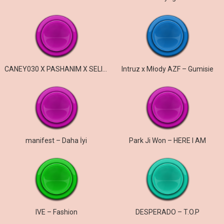
CANEY030 X PASHANIM X SELIM61 – gangster & efendi
Intruz x Młody AZF – Gumisie
manifest – Daha İyi
Park Ji Won – HERE I AM
IVE – Fashion
DESPERADO – T.O.P