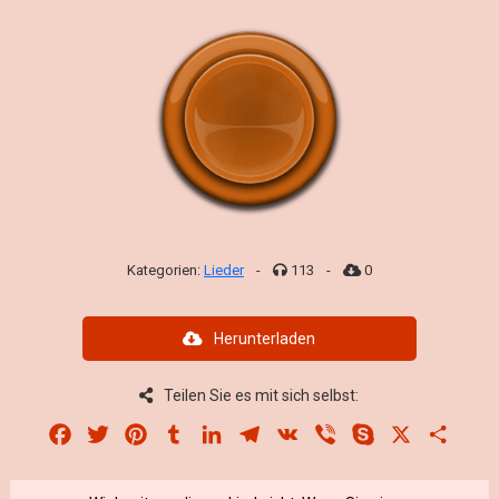
Kategorien:
Lieder
-
113
-
0
Herunterladen
Teilen Sie es mit sich selbst:
Facebook
Twitter
Pinterest
Tumblr
LinkedIn
Telegram
VK
Viber
Skype
X
Share