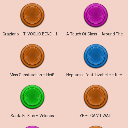
Graziano – TI VOGLIO BENE – ICH WILL NUR DICH
A Touch Of Class – Around The World
Miss Construction – Heiß
Neptunica feat. Lizabelle – Keep On Running
Santa Fe Klan – Velorios
YE – I CAN’T WAIT