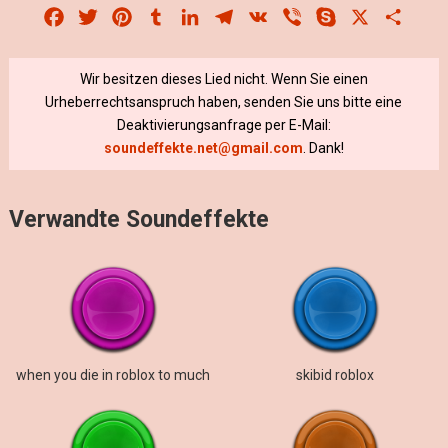
Facebook
Twitter
Pinterest
Tumblr
LinkedIn
Telegram
VK
Viber
Skype
X
Share
Wir besitzen dieses Lied nicht. Wenn Sie einen
Urheberrechtsanspruch haben, senden Sie uns bitte eine
Deaktivierungsanfrage per E-Mail:
soundeffekte.net@gmail.com
. Dank!
Verwandte Soundeffekte
when you die in roblox to much
skibid roblox