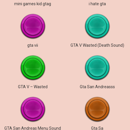
mini games kid gtag
i hate gta
gta vii
GTA V Wasted (Death Sound)
GTA V – Wasted
Gta San Andreasss
GTA San Andreas Menu Sound
Gta Sa