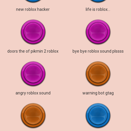
new roblox hacker
life is roblox…
doors the of pikmin 2 roblox
bye bye roblox sound plssss
angry roblox sound
warning bot gtag