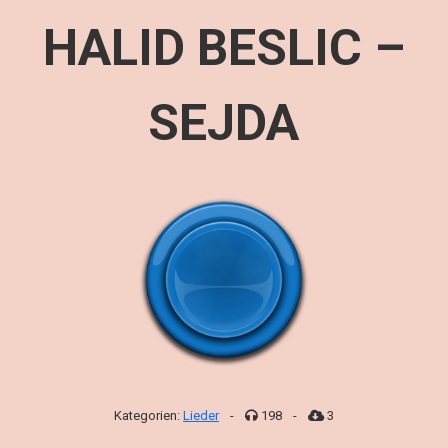
HALID BESLIC –
SEJDA
Kategorien:
Lieder
-
198
-
3