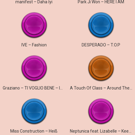
manifest – Daha İyi
Park Ji Won – HERE I AM
IVE – Fashion
DESPERADO – T.O.P
Graziano – TI VOGLIO BENE – ICH WILL NUR DICH
A Touch Of Class – Around The World
Miss Construction – Heiß
Neptunica feat. Lizabelle – Keep On Running