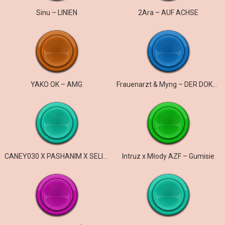
Sinu – LINIEN
2Ara – AUF ACHSE
YAKO OK – AMG
Frauenarzt & Myng – DER DOKTOR UND DER ARZT
CANEY030 X PASHANIM X SELIM61 – gangster & efendi
Intruz x Młody AZF – Gumisie