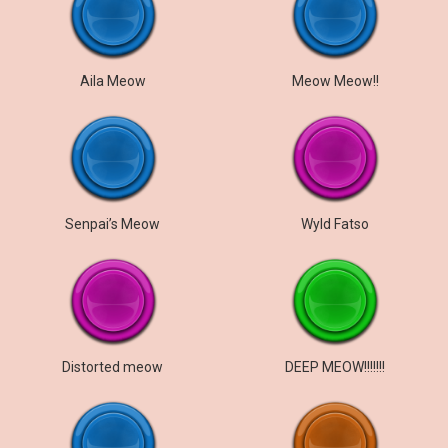
Aila Meow
Meow Meow!!
Senpai’s Meow
Wyld Fatso
Distorted meow
DEEP MEOW!!!!!!!