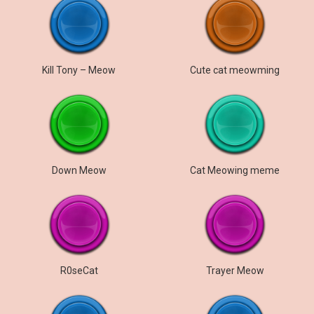
Kill Tony – Meow
Cute cat meowming
Down Meow
Cat Meowing meme
R0seCat
Trayer Meow