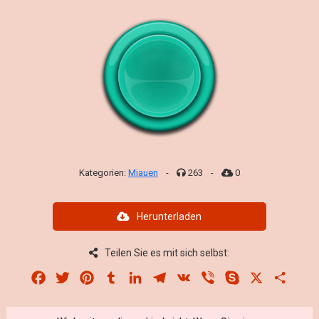
Kategorien:
Miauen
-
263
-
0
Herunterladen
Teilen Sie es mit sich selbst:
Facebook
Twitter
Pinterest
Tumblr
LinkedIn
Telegram
VK
Viber
Skype
X
Share