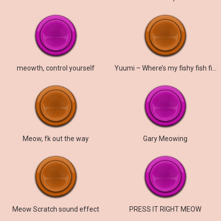
meowth, control yourself
Yuumi – Where’s my fishy fish fish dish Meow!
Meow, fk out the way
Gary Meowing
Meow Scratch sound effect
PRESS IT RIGHT MEOW