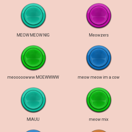
MEOW MEOW NIG
Meowzers
meooooowww MOEWWWW
meow meow im a cow
MIAUU
meow mix