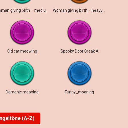
Woman giving birth – medium moan
Woman giving birth – heavy moan
Old cat meowing
Spooky Door Creak A
Demonic moaning
Funny_moaning
ingeltöne (A-Z)