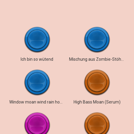
Ich bin so wütend
Mischung aus Zombie-Stöhnen und Schreien
Window moan wind rain howl mel v
High Bass Moan (Serum)