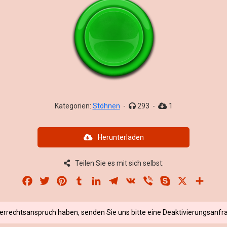
Kategorien:
Stöhnen
-
293
-
1
Herunterladen
Teilen Sie es mit sich selbst:
Facebook
Twitter
Pinterest
Tumblr
LinkedIn
Telegram
VK
Viber
Skype
X
Share
berrechtsanspruch haben, senden Sie uns bitte eine Deaktivierungsanfra