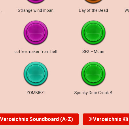
Horror Scary Undead Moan Brains
Strange wind moan
Day of the Dead
coffee maker from hell
SFX – Moan
ZOMBIEZ!
Spooky Door Creak B
Verzeichnis Soundboard (A-Z)
Verzeichnis Kl