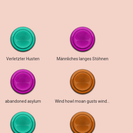
Verletzter Husten
Männliches langes Stöhnen
abandoned asylum
Wind howl moan gusts window Stratford