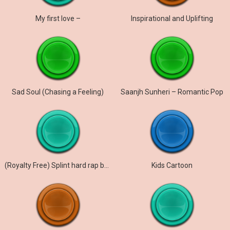
My first love –
Inspirational and Uplifting
Sad Soul (Chasing a Feeling)
Saanjh Sunheri – Romantic Pop
(Royalty Free) Splint hard rap beat flute
Kids Cartoon