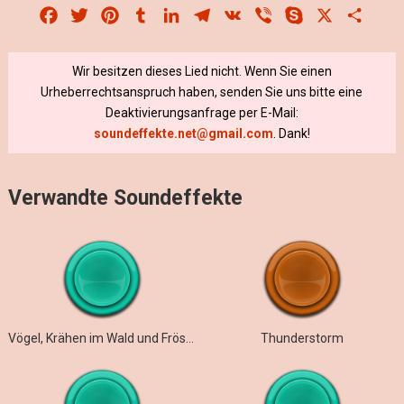
Facebook
Twitter
Pinterest
Tumblr
LinkedIn
Telegram
VK
Viber
Skype
X
Share
Wir besitzen dieses Lied nicht. Wenn Sie einen
Urheberrechtsanspruch haben, senden Sie uns bitte eine
Deaktivierungsanfrage per E-Mail:
soundeffekte.net@gmail.com
. Dank!
Verwandte Soundeffekte
Vögel, Krähen im Wald und Frösche, Kröten im Teich bei Gewitter
Thunderstorm