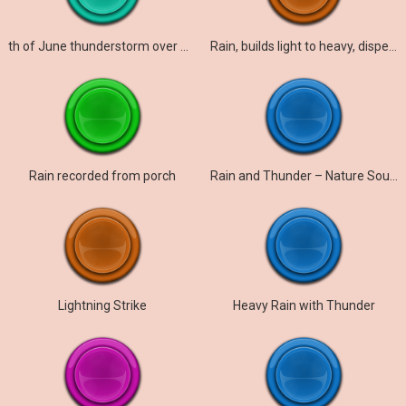
th of June thunderstorm over Pécel part
Rain, builds light to heavy, dispersed bright wash
Rain recorded from porch
Rain and Thunder – Nature Sounds
Lightning Strike
Heavy Rain with Thunder