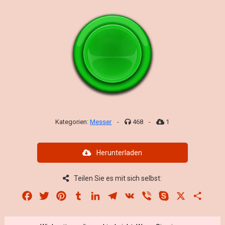
Kategorien:
Messer
-
468
-
1
Herunterladen
Teilen Sie es mit sich selbst:
Facebook
Twitter
Pinterest
Tumblr
LinkedIn
Telegram
VK
Viber
Skype
X
Share