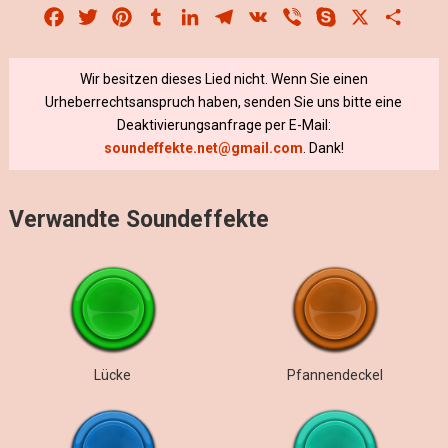
Facebook
Twitter
Pinterest
Tumblr
LinkedIn
Telegram
VK
Viber
Skype
X
Share
Wir besitzen dieses Lied nicht. Wenn Sie einen
Urheberrechtsanspruch haben, senden Sie uns bitte eine
Deaktivierungsanfrage per E-Mail:
soundeffekte.net@gmail.com
. Dank!
Verwandte Soundeffekte
Lücke
Pfannendeckel